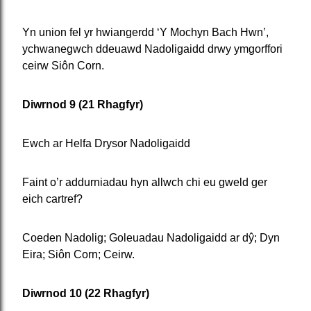
Yn union fel yr hwiangerdd ‘Y Mochyn Bach Hwn’,
ychwanegwch ddeuawd Nadoligaidd drwy ymgorffori
ceirw Siôn Corn.
Diwrnod 9 (21 Rhagfyr)
Ewch ar Helfa Drysor Nadoligaidd
Faint o’r addurniadau hyn allwch chi eu gweld ger
eich cartref?
Coeden Nadolig; Goleuadau Nadoligaidd ar dŷ; Dyn
Eira; Siôn Corn; Ceirw.
Diwrnod 10 (22 Rhagfyr)