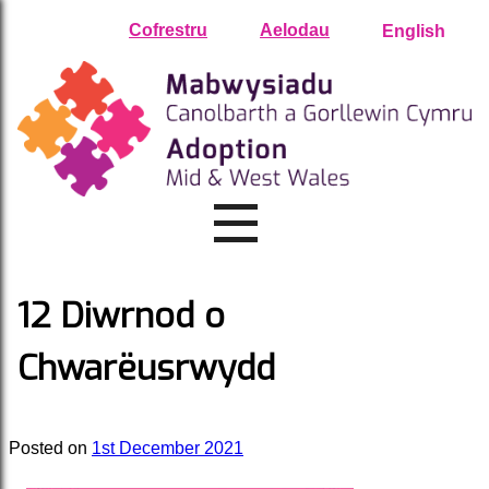
Skip
Cofrestru
Aelodau
English
to
content
12 Diwrnod o
Chwarëusrwydd
Posted on
1st December 2021