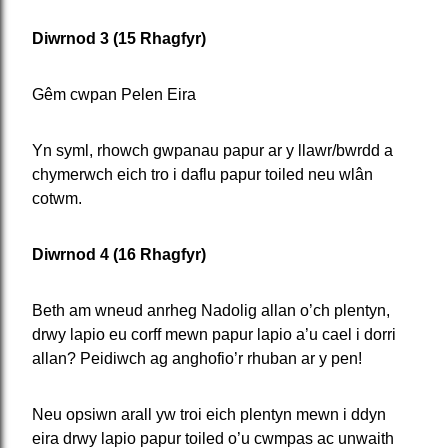
Diwrnod 3 (15 Rhagfyr)
Gêm cwpan Pelen Eira
Yn syml, rhowch gwpanau papur ar y llawr/bwrdd a
chymerwch eich tro i daflu papur toiled neu wlân
cotwm.
Diwrnod 4 (16 Rhagfyr)
Beth am wneud anrheg Nadolig allan o’ch plentyn,
drwy lapio eu corff mewn papur lapio a’u cael i dorri
allan? Peidiwch ag anghofio’r rhuban ar y pen!
Neu opsiwn arall yw troi eich plentyn mewn i ddyn
eira drwy lapio papur toiled o’u cwmpas ac unwaith