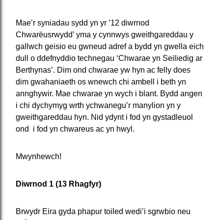
Mae’r syniadau sydd yn yr ’12 diwrnod
Chwarëusrwydd’ yma y cynnwys gweithgareddau y
gallwch geisio eu gwneud adref a bydd yn gwella eich
dull o ddefnyddio technegau ‘Chwarae yn Seiliedig ar
Berthynas’. Dim ond chwarae yw hyn ac felly does
dim gwahaniaeth os wnewch chi ambell i beth yn
annghywir. Mae chwarae yn wych i blant. Bydd angen
i chi dychymyg wrth ychwanegu’r manylion yn y
gweithgareddau hyn. Nid ydynt i fod yn gystadleuol
ond i fod yn chwareus ac yn hwyl.
Mwynhewch!
Diwrnod 1 (13 Rhagfyr)
Brwydr Eira gyda phapur toiled wedi’i sgrwbio neu