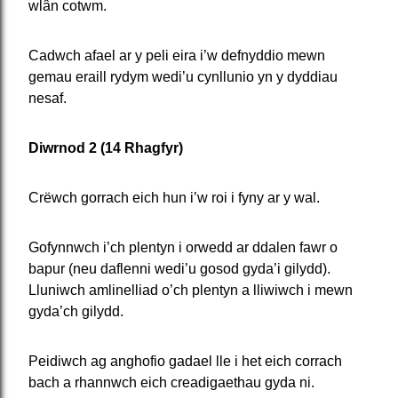
wlân cotwm.
Cadwch afael ar y peli eira i’w defnyddio mewn
gemau eraill rydym wedi’u cynllunio yn y dyddiau
nesaf.
Diwrnod 2 (14 Rhagfyr)
Crëwch gorrach eich hun i’w roi i fyny ar y wal.
Gofynnwch i’ch plentyn i orwedd ar ddalen fawr o
bapur (neu daflenni wedi’u gosod gyda’i gilydd).
Lluniwch amlinelliad o’ch plentyn a lliwiwch i mewn
gyda’ch gilydd.
Peidiwch ag anghofio gadael lle i het eich corrach
bach a rhannwch eich creadigaethau gyda ni.