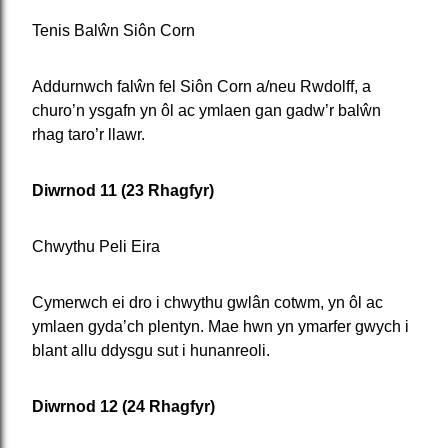
Tenis Balŵn Siôn Corn
Addurnwch falŵn fel Siôn Corn a/neu Rwdolff, a
churo’n ysgafn yn ôl ac ymlaen gan gadw’r balŵn
rhag taro’r llawr.
Diwrnod 11 (23 Rhagfyr)
Chwythu Peli Eira
Cymerwch ei dro i chwythu gwlân cotwm, yn ôl ac
ymlaen gyda’ch plentyn. Mae hwn yn ymarfer gwych i
blant allu ddysgu sut i hunanreoli.
Diwrnod 12 (24 Rhagfyr)