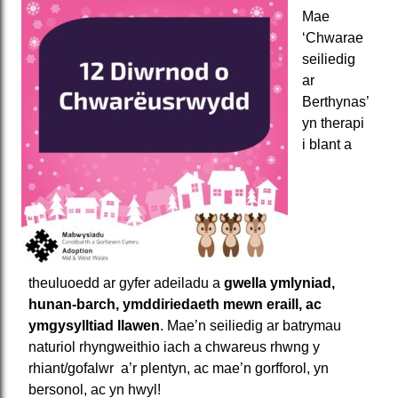
Mae
‘Chwarae
seiliedig
ar
Berthynas’
yn therapi
i blant a
theuluoedd ar gyfer adeiladu a
gwella ymlyniad,
hunan-barch, ymddiriedaeth mewn eraill, ac
ymgysylltiad llawen
. Mae’n seiliedig ar batrymau
naturiol rhyngweithio iach a chwareus rhwng y
rhiant/gofalwr a’r plentyn, ac mae’n gorfforol, yn
bersonol, ac yn hwyl!