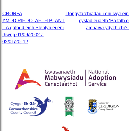
Post
CRONFA
Llongyfarchiadau i enillwyr ein
YMDDIRIEDOLAETH PLANT
cystadleuaeth ‘Pa fath o
navigation
– A gafodd eich Plentyn ei eni
archarwr ydych chi?’
rhwng 01/09/2002 a
02/01/2011?