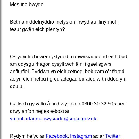
Mesur a bwydo.
Beth am ddefnyddio melysion ffrwythau llinynnol i
fesur gwên eich plentyn?
Os ydych chi wedi ystyried mabwysiadu ond eich bod
am ddysgu rhagor, cysylltwch â ni i gael sgwrs
anffurfiol. Byddwn yn eich cefnogi bob cam o’r ffordd
ac yn eich helpu i greu adegau euraidd wrth ddod yn
deulu.
Gallwch gysylltu â ni drwy ffonio 0300 30 32 505 neu
drwy anfon neges e-bost at
ymholiadaumabwysiadu@sirgar.gov.uk
.
Rydym hefyd ar
Facebook
,
Instagram
ac ar
Twitter