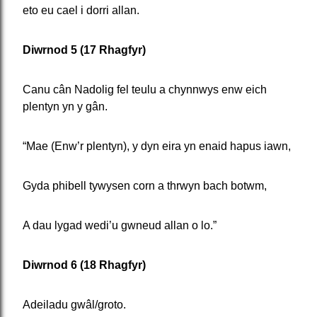
eto eu cael i dorri allan.
Diwrnod 5 (17 Rhagfyr)
Canu cân Nadolig fel teulu a chynnwys enw eich
plentyn yn y gân.
“Mae (Enw’r plentyn), y dyn eira yn enaid hapus iawn,
Gyda phibell tywysen corn a thrwyn bach botwm,
A dau lygad wedi’u gwneud allan o lo.”
Diwrnod 6 (18 Rhagfyr)
Adeiladu gwâl/groto.