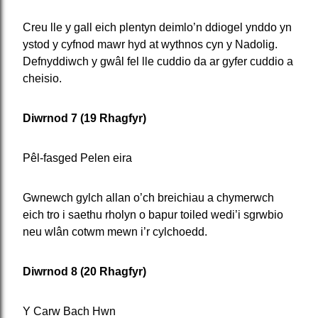
Creu lle y gall eich plentyn deimlo’n ddiogel ynddo yn
ystod y cyfnod mawr hyd at wythnos cyn y Nadolig.
Defnyddiwch y gwâl fel lle cuddio da ar gyfer cuddio a
cheisio.
Diwrnod 7 (19 Rhagfyr)
Pêl-fasged Pelen eira
Gwnewch gylch allan o’ch breichiau a chymerwch
eich tro i saethu rholyn o bapur toiled wedi’i sgrwbio
neu wlân cotwm mewn i’r cylchoedd.
Diwrnod 8 (20 Rhagfyr)
Y Carw Bach Hwn