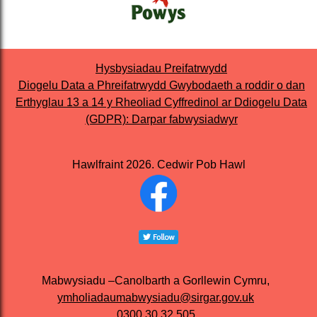
Hysbysiadau Preifatrwydd
Diogelu Data a Phreifatrwydd Gwybodaeth a roddir o dan
Erthyglau 13 a 14 y Rheoliad Cyffredinol ar Ddiogelu Data
(GDPR): Darpar fabwysiadwyr
Hawlfraint 2026. Cedwir Pob Hawl
Mabwysiadu –Canolbarth a Gorllewin Cymru,
ymholiadaumabwysiadu@sirgar.gov.uk
0300 30 32 505