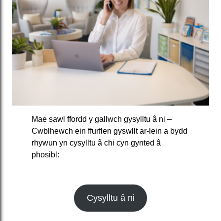
Mae sawl ffordd y gallwch gysylltu â ni –
Cwblhewch ein ffurflen gyswllt ar-lein a bydd
rhywun yn cysylltu â chi cyn gynted â
phosibl:
Cysylltu â ni