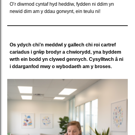
O’r diwrnod cyntaf hyd heddiw, fydden ni ddim yn
newid dim am y ddau gorwynt, ein teulu ni!
Os ydych chi’n meddwl y gallech chi roi cartref
cariadus i grŵp brodyr a chwiorydd, yna byddem
wrth ein bodd yn clywed gennych. Cysylltwch â ni
i ddarganfod mwy o wybodaeth am y broses.