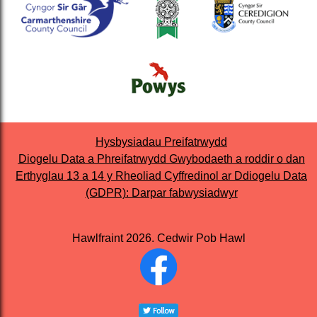
Hysbysiadau Preifatrwydd
Diogelu Data a Phreifatrwydd Gwybodaeth a roddir o dan
Erthyglau 13 a 14 y Rheoliad Cyffredinol ar Ddiogelu Data
(GDPR): Darpar fabwysiadwyr
Hawlfraint 2026. Cedwir Pob Hawl