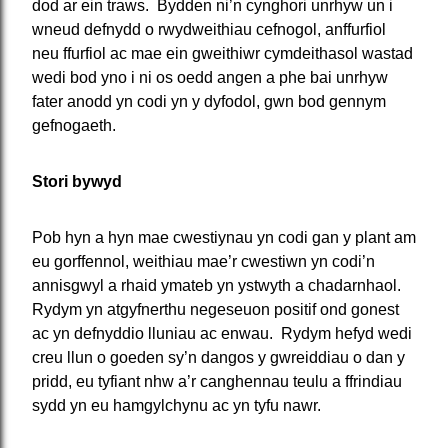
dod ar ein traws. Bydden ni’n cynghori unrhyw un i
wneud defnydd o rwydweithiau cefnogol, anffurfiol
neu ffurfiol ac mae ein gweithiwr cymdeithasol wastad
wedi bod yno i ni os oedd angen a phe bai unrhyw
fater anodd yn codi yn y dyfodol, gwn bod gennym
gefnogaeth.
Stori bywyd
Pob hyn a hyn mae cwestiynau yn codi gan y plant am
eu gorffennol, weithiau mae’r cwestiwn yn codi’n
annisgwyl a rhaid ymateb yn ystwyth a chadarnhaol.
Rydym yn atgyfnerthu negeseuon positif ond gonest
ac yn defnyddio lluniau ac enwau. Rydym hefyd wedi
creu llun o goeden sy’n dangos y gwreiddiau o dan y
pridd, eu tyfiant nhw a’r canghennau teulu a ffrindiau
sydd yn eu hamgylchynu ac yn tyfu nawr.