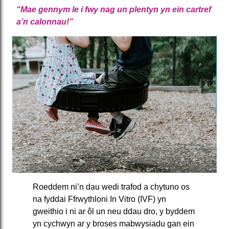
“
Mae gennym le i fwy nag un plentyn yn ein cartref
a’n calonnau!”
Roeddem ni’n dau wedi trafod a chytuno os
na fyddai Ffrwythloni In Vitro (IVF) yn
gweithio i ni ar ôl un neu ddau dro, y byddem
yn cychwyn ar y broses mabwysiadu gan ein