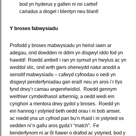
bod yn hyderus y gallen ni roi cartref
cariadus a diogel i blentyn neu blant!
Y broses fabwysiadu
Profodd y broses mabwysiadu yn heriol iawn ar
adegau, ond doedden ni ddim yn disgwyl iddo fod yn
hawdd! Roedd ambell i ran yn symud yn hwylus ac yn
weddol slic, ond wrth gwrs oherwydd natur anodd a
sensitif mabwysiadu – cafwyd cyfnodau o oedi yn
disgwyl penderfyniadau gan eraill neu yn aros i’r llys
fynd drwy’r camau angenrheidiol. Roedd gennym
weithiwr cymdeithasol arbennig, a oedd wedi ein
cynghori a mentora drwy gydol y broses. Roedd yn
ein hannog i ystyried beth oedd orau i ni bob amser,
ac roedd yna un cyfnod pan bu’n rhaid i ni ystyried os
oedden ni’n gallu aros gyda’r “match”. Fe
benderfynom ni ar ôl llawer o drafod ac ystyried, bod y