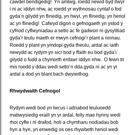
cawdel bendigedig! Yn amlwg, roedd newid byd llwyr
i ni ac iddyn nhw, ac roedd yr wythnosau cyntaf o fod
gyda’n gilydd yn flinedig, yn hwyl, yn flinedig, yn heriol
ac yn flinedig! Cafwyd digon o gefnogaeth yn ystod y
cyfnod cyflwyniadau a setlo ac fe gadwon ni gysylltiad
gyda’r teulu maeth er mwyn cefnogi’r plant a ninnau.
Roedd y plant yn ymdopi gyda theulu, ardal ac iaith
newydd ac rydym yn sicr bod y ffaith eu bod gyda’i
gilydd o fudd a chymorth enfawr iddyn nhw. O fewn tri
mis roedd y ddau wedi setlo’n dda gyda ni ac yn yr
ardal a dod yn blant bach dwyieithog.
Rhwydwaith Cefnogol
Rydym wedi bod yn lwcus i adnabod teuluoedd
mabwysiedig eraill yn yr ardal, felly mae hynny wedi
rhoi cyfle i ni drafod, holi a chymharu nodiadau bob
hyn a hyn, yn enwedig os oes rhywbeth heriol wedi