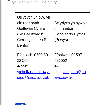
Or you can contact us directly:
Os ydych yn byw yn
ein rhanbarth
Os ydych yn byw yn
Gorllewin Cymru
ein rhanbarth
(Sir Gaerfyrddin,
Canolbarth Cymru
Ceredigion neu Sir
(Powys)
Benfro)
Ffoniwch: 0300 30
Ffoniwch: 01597
32 505
826052
e-bost:
e-
ymholiadaumabwys
bost:
adoption@po
iadu@sirgar.gov.uk
wys.gov.uk