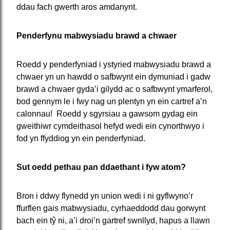
ddau fach gwerth aros amdanynt.
Penderfynu mabwysiadu brawd a chwaer
Roedd y penderfyniad i ystyried mabwysiadu brawd a
chwaer yn un hawdd o safbwynt ein dymuniad i gadw
brawd a chwaer gyda’i gilydd ac o safbwynt ymarferol,
bod gennym le i fwy nag un plentyn yn ein cartref a’n
calonnau! Roedd y sgyrsiau a gawsom gydag ein
gweithiwr cymdeithasol hefyd wedi ein cynorthwyo i
fod yn ffyddiog yn ein penderfyniad.
Sut oedd pethau pan ddaethant i fyw atom?
Bron i ddwy flynedd yn union wedi i ni gyflwyno’r
ffurflen gais mabwysiadu, cyrhaeddodd dau gorwynt
bach ein tŷ ni, a’i droi’n gartref swnllyd, hapus a llawn